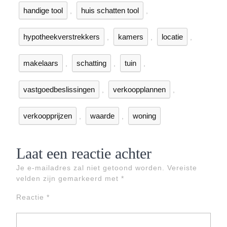
handige tool
huis schatten tool
,
,
hypotheekverstrekkers
kamers
locatie
,
,
,
makelaars
schatting
tuin
,
,
,
vastgoedbeslissingen
verkoopplannen
,
,
verkoopprijzen
waarde
woning
,
,
Laat een reactie achter
Je e-mailadres zal niet getoond worden.
Vereiste
velden zijn gemarkeerd met
*
Reactie
*