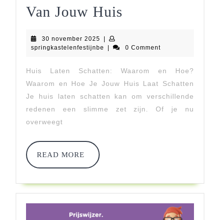
Alles
Van Jouw Huis
Wat
30
30 november 2025
|
Je
november
springkastelenfestijnbe
springkastelenfestijnbe
|
0 Comment
2025
Moet
Huis Laten Schatten: Waarom en Hoe?
Weten
Waarom en Hoe Je Jouw Huis Laat Schatten
Over
Je huis laten schatten kan om verschillende
redenen een slimme zet zijn. Of je nu
Het
overweegt
Laten
Schatten
READ
READ MORE
MORE
Van
Jouw
Huis