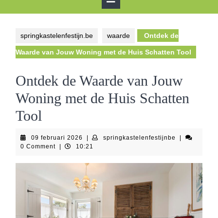
Button
springkastelenfestijn.be
waarde
Ontdek de
Waarde van Jouw Woning met de Huis Schatten Tool
Ontdek de Waarde van Jouw
Woning met de Huis Schatten
Tool
09
springkastele
09 februari 2026
|
springkastelenfestijnbe
|
februari
0 Comment
|
10:21
2026