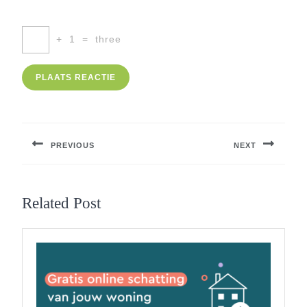
+
1
=
three
Berichtnavigatie
PREVIOUS
NEXT
Previous
Next
post:
post:
Related Post