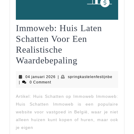
Immoweb: Huis Laten
Schatten Voor Een
Realistische
Immoweb:
Waardebepaling
Huis
04
springkaste
04 januari 2026
|
springkastelenfestijnbe
Laten
januari
|
0 Comment
2026
Schatten
Artikel: Huis Schatten op Immoweb Immoweb:
Voor
Huis Schatten Immoweb is een populaire
Een
website voor vastgoed in België, waar je niet
alleen huizen kunt kopen of huren, maar ook
Realistische
je eigen