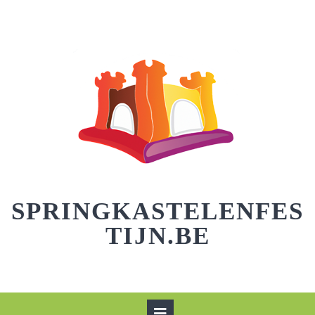
Skip
to
content
SPRINGKASTELENFES
TIJN.BE
Open