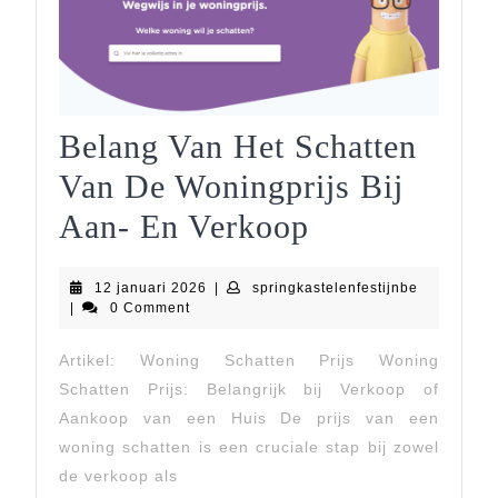
Belang Van Het Schatten
Van De Woningprijs Bij
Belang
Aan- En Verkoop
Van
12
springkaste
12 januari 2026
|
springkastelenfestijnbe
Het
januari
|
0 Comment
2026
Schatten
Artikel: Woning Schatten Prijs Woning
Van
Schatten Prijs: Belangrijk bij Verkoop of
De
Aankoop van een Huis De prijs van een
woning schatten is een cruciale stap bij zowel
Woningprijs
de verkoop als