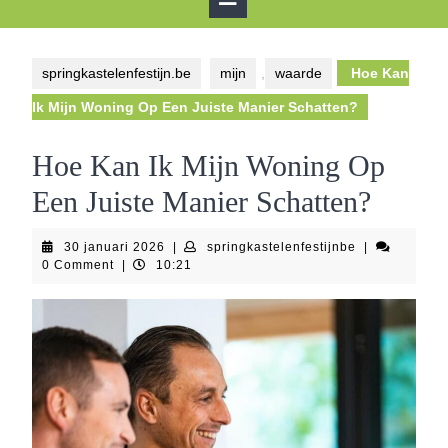
Button
springkastelenfestijn.be
mijn
,
waarde
Hoe Kan
Ik Mijn Woning Op Een Juiste Manier Schatten?
Hoe Kan Ik Mijn Woning Op
Een Juiste Manier Schatten?
30
springkastelen
30 januari 2026
|
springkastelenfestijnbe
|
januari
0 Comment
|
10:21
2026