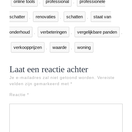
online tools
professional
professionele
,
,
schatter
renovaties
schatten
staat van
,
,
,
onderhoud
verbeteringen
vergelijkbare panden
,
,
,
verkoopprijzen
waarde
woning
,
,
Laat een reactie achter
Je e-mailadres zal niet getoond worden.
Vereiste
velden zijn gemarkeerd met
*
Reactie
*