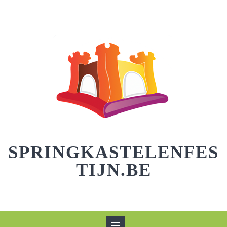
Skip
to
content
SPRINGKASTELENFES
TIJN.BE
Open