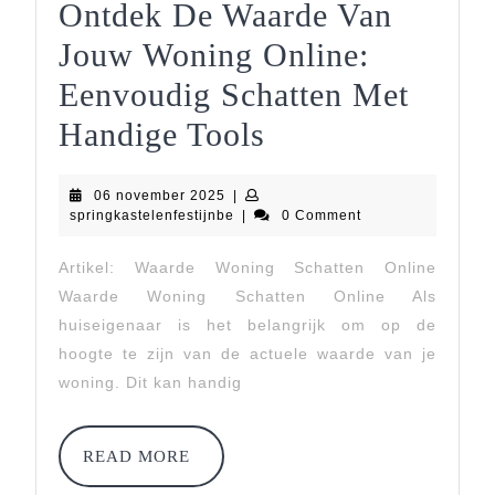
Ontdek De Waarde Van
Jouw Woning Online:
Eenvoudig Schatten Met
Ontdek
Handige Tools
De
06
06 november 2025
|
Waarde
november
springkastelenfestijnbe
springkastelenfestijnbe
|
0 Comment
2025
Van
Artikel: Waarde Woning Schatten Online
Jouw
Waarde Woning Schatten Online Als
Woning
huiseigenaar is het belangrijk om op de
hoogte te zijn van de actuele waarde van je
Online:
woning. Dit kan handig
Eenvoudig
Schatten
READ
READ MORE
MORE
Met