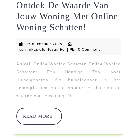
Ontdek De Waarde Van
Jouw Woning Met Online
Ontdek
Woning Schatten!
De
15
15 december 2025
|
Waarde
december
springkastelenfestijnbe
springkastelenfestijnbe
|
0 Comment
2025
Van
Artikel: Online Woning Schatten Online Woning
Jouw
Schatten: Een Handige Tool voor
Woning
Huiseigenaren Als huiseigenaar is het
belangrijk om op de hoogte te zijn van de
Met
waarde van je woning. Of
Online
Woning
READ
READ MORE
MORE
Schatten!