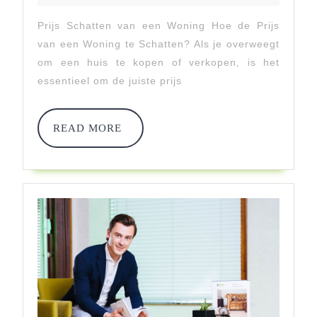
2026
Van
Prijs Schatten van een Woning Hoe de Prijs
Een
van een Woning te Schatten? Als je overweegt
Woning
om een huis te kopen of verkopen, is het
essentieel om de juiste prijs
Te
Schatten:
READ
READ MORE
Tips
MORE
En
Methoden