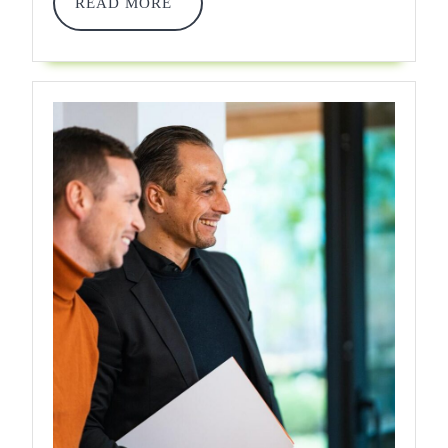
READ
READ MORE
MORE
Van
Jouw
Huis