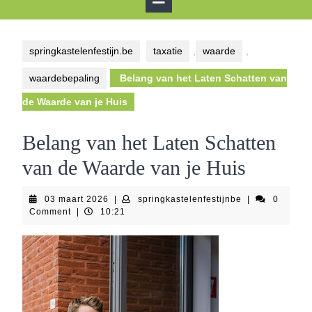
Button
springkastelenfestijn.be
taxatie
,
waarde
,
waardebepaling
Belang van het Laten Schatten van
de Waarde van je Huis
Belang van het Laten Schatten
van de Waarde van je Huis
03
springkastelenf
03 maart 2026
|
springkastelenfestijnbe
|
0
maart
Comment
|
10:21
2026