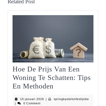
Related Post
Hoe De Prijs Van Een
Woning Te Schatten: Tips
Hoe
En Methoden
De
10
springkaste
10 januari 2026
|
springkastelenfestijnbe
Prijs
januari
|
0 Comment