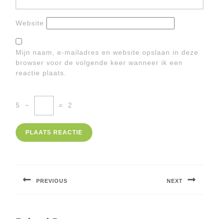
Website
Mijn naam, e-mailadres en website opslaan in deze
browser voor de volgende keer wanneer ik een
reactie plaats.
5
−
=
2
Berichtnavigatie
PREVIOUS
NEXT
Previous
Next
post:
post: