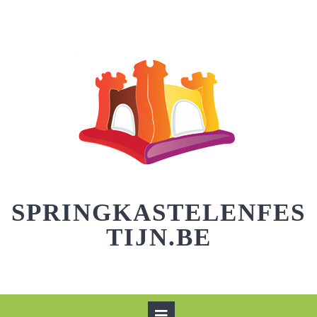
Skip
to
content
SPRINGKASTELENFES
TIJN.BE
Open