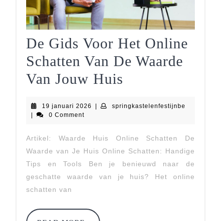
De Gids Voor Het Online
Schatten Van De Waarde
De
Van Jouw Huis
Gids
19
springkaste
19 januari 2026
|
springkastelenfestijnbe
Voor
januari
|
0 Comment
2026
Het
Artikel: Waarde Huis Online Schatten De
Online
Waarde van Je Huis Online Schatten: Handige
Schatten
Tips en Tools Ben je benieuwd naar de
geschatte waarde van je huis? Het online
Van
schatten van
De
Waarde