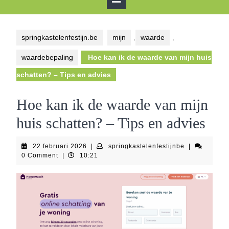
Button
springkastelenfestijn.be
mijn
,
waarde
,
waardebepaling
Hoe kan ik de waarde van mijn huis
schatten? – Tips en advies
Hoe kan ik de waarde van mijn
huis schatten? – Tips en advies
22
springkastele
22 februari 2026
|
springkastelenfestijnbe
|
februari
0 Comment
|
10:21
2026