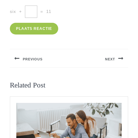
six
+
=
11
Berichtnavigatie
PREVIOUS
NEXT
Previous
Next
post:
post:
Related Post