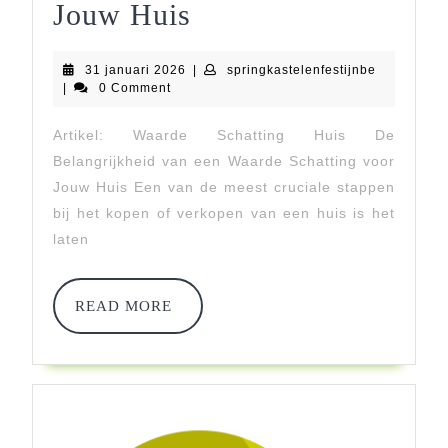
Belang
Jouw Huis
Van
31
springkaste
31 januari 2026
|
springkastelenfestijnbe
Een
januari
|
0 Comment
2026
Accurate
Artikel: Waarde Schatting Huis De
Waarde
Belangrijkheid van een Waarde Schatting voor
Schatting
Jouw Huis Een van de meest cruciale stappen
bij het kopen of verkopen van een huis is het
Voor
laten
Jouw
Huis
READ
READ MORE
MORE