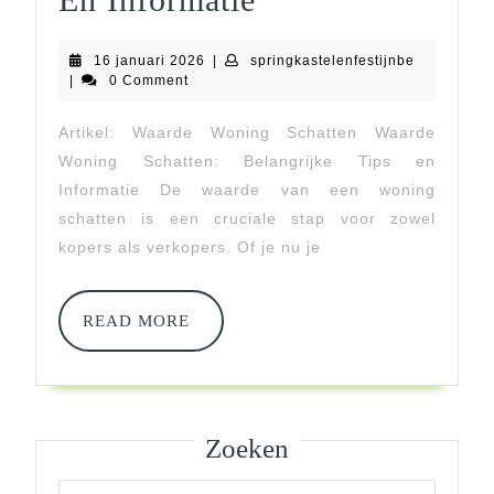
De
16
springkaste
16 januari 2026
|
springkastelenfestijnbe
Waarde
januari
|
0 Comment
2026
Van
Artikel: Waarde Woning Schatten Waarde
Een
Woning Schatten: Belangrijke Tips en
Woning
Informatie De waarde van een woning
schatten is een cruciale stap voor zowel
Te
kopers als verkopers. Of je nu je
Schatten:
Tips
READ
READ MORE
MORE
En
Informatie
Zoeken