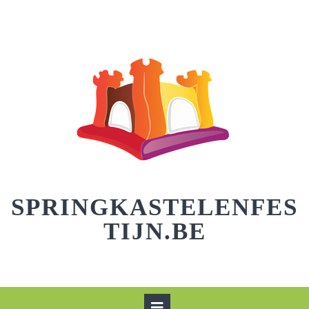
Skip
to
content
SPRINGKASTELENFES
TIJN.BE
Open