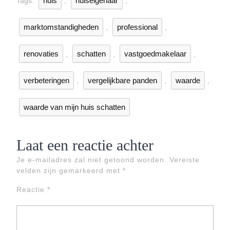
huis
huiseigenaar
Tags:
,
,
marktomstandigheden
professional
,
,
renovaties
schatten
vastgoedmakelaar
,
,
,
verbeteringen
vergelijkbare panden
waarde
,
,
,
waarde van mijn huis schatten
Laat een reactie achter
Je e-mailadres zal niet getoond worden.
Vereiste
velden zijn gemarkeerd met
*
Reactie
*