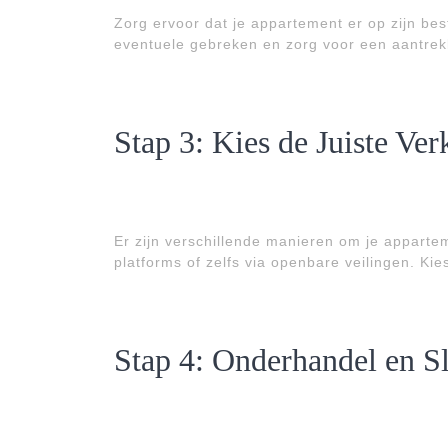
Zorg ervoor dat je appartement er op zijn bes
eventuele gebreken en zorg voor een aantrekk
Stap 3: Kies de Juiste V
Er zijn verschillende manieren om je apparte
platforms of zelfs via openbare veilingen. Kie
Stap 4: Onderhandel en S