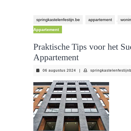
springkastelenfestijn.be
appartement
,
woni
Appartement
Praktische Tips voor het S
Appartement
06
06 augustus 2024
|
springkastelenfestijn
augustus
2024