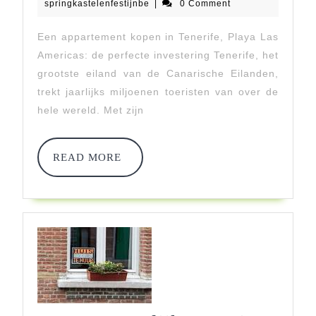
Die
november
springkastelenfestijnbe
springkastelenfestijnbe
|
0 Comment
2023
Uitkomt:
Een appartement kopen in Tenerife, Playa Las
Jouw
Americas: de perfecte investering Tenerife, het
Eigen
grootste eiland van de Canarische Eilanden,
trekt jaarlijks miljoenen toeristen van over de
Appartement
hele wereld. Met zijn
Kopen
In
READ
READ MORE
MORE
Tenerife,
Playa
Las
Americas!