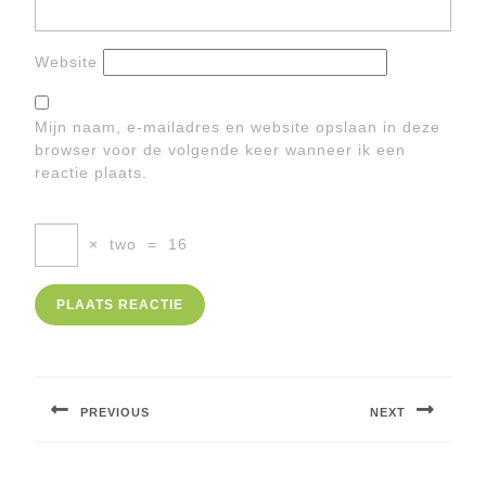
Website
Mijn naam, e-mailadres en website opslaan in deze
browser voor de volgende keer wanneer ik een
reactie plaats.
×
two
=
16
Berichtnavigatie
PREVIOUS
NEXT
Previous
Next
post:
post: