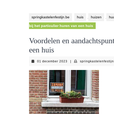
springkastelenfestijn.be
huis
,
huizen
,
hu
bij het particulier huren van een huis
Voordelen en aandachtspunte
een huis
01
01 december 2023
|
springkastelenfestij
december
2023