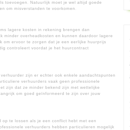
s toevoegen. Natuurlijk moet je wel altijd goede
ggen om misverstanden te voorkomen.
oms lagere kosten in rekening brengen dan
ijk minder overheadkosten en kunnen daardoor lagere
k om ervoor te zorgen dat je een eerlijke huurprijs
dig controleert voordat je het huurcontract
re verhuurder zijn er echter ook enkele aandachtspunten
ticuliere verhuurders vaak geen professionele
t zijn dat ze minder bekend zijn met wettelijke
langrijk om goed geïnformeerd te zijn over jouw
 op te lossen als je een conflict hebt met een
professionele verhuurders hebben particulieren mogelijk