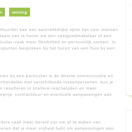
n
woning
erhuurder kan een aantrekkelijke optie zijn voor mensen
plaats van te huren via een vastgoedmakelaar of een
culier vaak meer flexibiliteit en persoonlijk contact. In
tspunten bespreken bij het huren van een huis bij een
ren bij een particulier is de directe communicatie en
derhandelen met verschillende tussenpersonen, kun je
n resulteren in snellere reactietijden en meer
huurprijs, contractduur en eventuele aanpassingen aan
rders vaak meer bereid zijn om af te wijken van
kenen dat je meer vrijheid hebt om aanpassingen aan