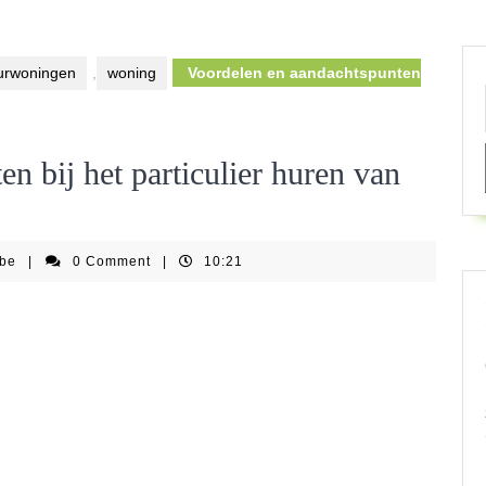
urwoningen
,
woning
Voordelen en aandachtspunten
n bij het particulier huren van
springkastelenfestijnbe
nbe
|
0 Comment
|
10:21