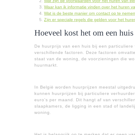
Wat zijn de voorwaarden voor het huren van een 
Waar kan ik informatie vinden over het huren va
Wat is de beste manier om contact op te nemen
Zijn er speciale regels die gelden voor het hure
Hoeveel kost het om een huis t
De huurprijs van een huis bij een particuliere
verschillende factoren. Deze factoren omvatte
staat van de woning, de voorzieningen die 
huurmarkt.
In België worden huurprijzen meestal uitged
kunnen huurprijzen bij particuliere verhuurd
euro’s per maand. Dit hangt af van verschillen
slaapkamers, de ligging in een stad of landel
woning.
Het is belangrijk op te merken dat er geen vas