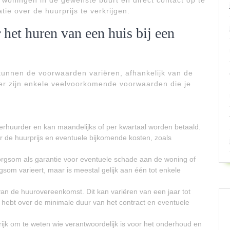
 woningen in de gewenste buurt en direct contact op te
ie over de huurprijs te verkrijgen.
het huren van een huis bij een
r kunnen de voorwaarden variëren, afhankelijk van de
ier zijn enkele veelvoorkomende voorwaarden die je
verhuurder en kan maandelijks of per kwartaal worden betaald.
er de huurprijs en eventuele bijkomende kosten, zoals
gsom als garantie voor eventuele schade aan de woning of
gsom varieert, maar is meestal gelijk aan één tot enkele
van de huurovereenkomst. Dit kan variëren van een jaar tot
id hebt over de minimale duur van het contract en eventuele
ijk om te weten wie verantwoordelijk is voor het onderhoud en