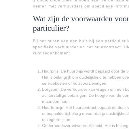
grondig onderzoek te doen naar vergelijkbare
nemen met verhuurders om specifieke informat
Wat zijn de voorwaarden voor 
particulier?
Bij het huren van een huis bij een particulie
specifieke verhuurder en het huurcontract. H
kunt tegenkomen:
Huurprijs: De huurprijs wordt bepaald door de 
Het is belangrijk om duidelijkheid te hebben ov
servicekosten of nutsvoorzieningen.
Borgsom: De verhuurder kan vragen om een bor
achterstallige betalingen. De hoogte van de bor
maanden huur.
Huurtermijn: Het huurcontract bepaalt de duur 
onbepaalde tijd. Zorg ervoor dat je duidelijkhe
opzegtermijnen.
Onderhoudsverantwoordelijkheid: Het is belangr