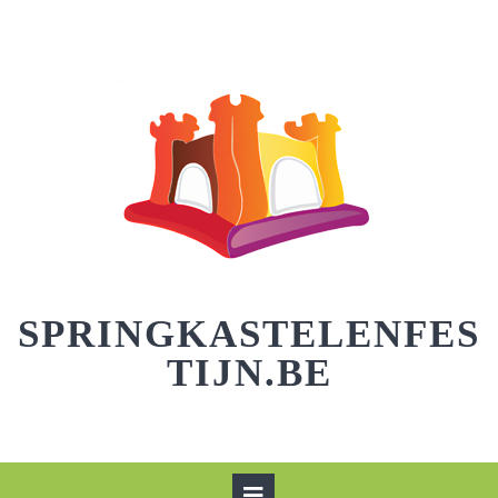
Skip
to
content
SPRINGKASTELENFES
TIJN.BE
Open