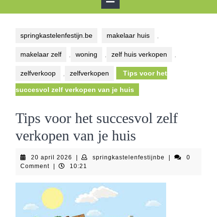
Button
springkastelenfestijn.be
makelaar huis
,
makelaar zelf
,
woning
,
zelf huis verkopen
,
zelfverkoop
,
zelfverkopen
Tips voor het
succesvol zelf verkopen van je huis
Tips voor het succesvol zelf
verkopen van je huis
20
springkastelenfe
20 april 2026
|
springkastelenfestijnbe
|
0
april
Comment
|
10:21
2026