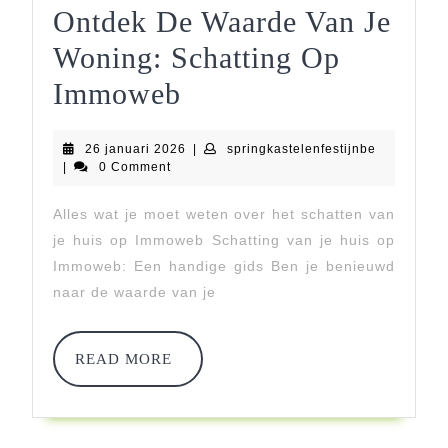
Ontdek De Waarde Van Je
Woning: Schatting Op
Ontdek
Immoweb
De
26
springkaste
26 januari 2026
|
springkastelenfestijnbe
Waarde
januari
|
0 Comment
2026
Van
Alles wat je moet weten over het schatten van
Je
je huis op Immoweb Schatting van je huis op
Woning:
Immoweb: Een handige gids Ben je benieuwd
naar de waarde van je
Schatting
Op
READ
READ MORE
Immoweb
MORE