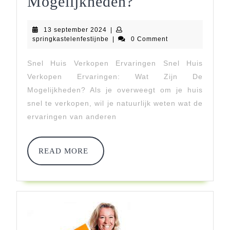
Ervaringen
Mogelijkheden?
Met
13
13 september 2024
|
Snel
september
springkastelenfestijnbe
springkastelenfestijnbe
|
0 Comment
2024
Huis
Snel Huis Verkopen Ervaringen Snel Huis
Verkopen:
Verkopen Ervaringen: Wat Zijn De
Wat
Mogelijkheden? Als je overweegt om je huis
snel te verkopen, wil je natuurlijk weten wat de
Zijn
ervaringen van anderen
De
Mogelijkhede
READ
READ MORE
MORE