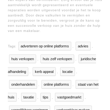
aantrekkelijk wordt gepresenteerd en eventuele
reparaties worden uitgevoerd voordat je het te koop
aanbiedt. Door deze valkuilen te vermijden en
zorgvuldig voor te bereiden, vergroot je de kans op
een succesvolle verkoop van je huis zonder de hulp
van een makelaar.
adverteren op online platforms
advies
Tags:
,
,
huis verkopen
huis zelf verkopen
juridische
,
,
afhandeling
kerb appeal
locatie
,
,
,
onderhandelen
online platforms
staat van het
,
,
huis
taxatie
tips
vastgoedmarkt
,
,
,
,
vergelijkbare woningen
verkoopklaar maken