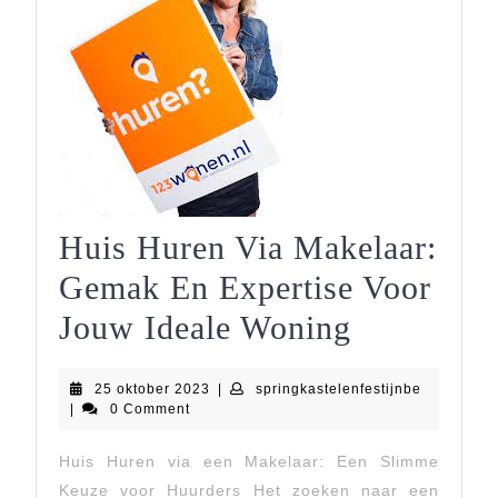
Huis Huren Via Makelaar:
Gemak En Expertise Voor
Huis
Jouw Ideale Woning
Huren
25
springkast
25 oktober 2023
|
springkastelenfestijnbe
Via
oktober
|
0 Comment
2023
Makelaar:
Huis Huren via een Makelaar: Een Slimme
Gemak
Keuze voor Huurders Het zoeken naar een