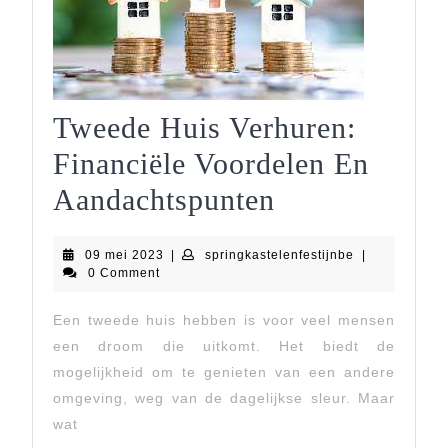
Tweede Huis Verhuren:
Financiële Voordelen En
Tweede
Aandachtspunten
Huis
09
springkastelen
09 mei 2023
|
springkastelenfestijnbe
|
Verhuren:
mei
0 Comment
2023
Financiële
Een tweede huis hebben is voor veel mensen
Voordelen
een droom die uitkomt. Het biedt de
En
mogelijkheid om te genieten van een andere
omgeving, weg van de dagelijkse sleur. Maar
Aandachtspu
wat