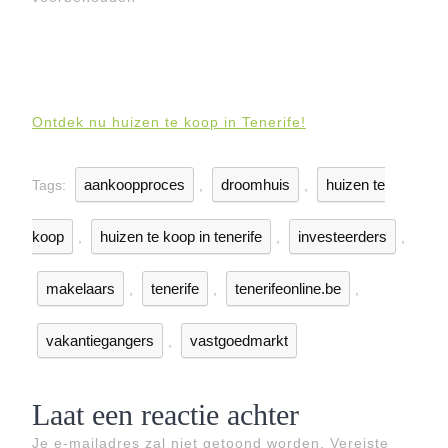
Ontdek nu huizen te koop in Tenerife!
aankoopproces
droomhuis
huizen te
Tags:
,
,
koop
huizen te koop in tenerife
investeerders
,
,
,
makelaars
tenerife
tenerifeonline.be
,
,
,
vakantiegangers
vastgoedmarkt
,
Laat een reactie achter
Je e-mailadres zal niet getoond worden.
Vereiste