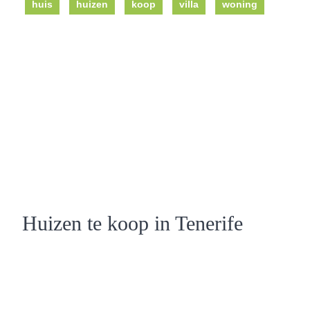
huis
huizen
koop
villa
woning
Huizen te koop in Tenerife