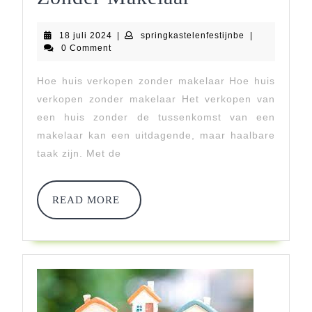
Voor
18
springkastelenf
18 juli 2024
|
springkastelenfestijnbe
|
Het
juli
0 Comment
2024
Succesvol
Hoe huis verkopen zonder makelaar Hoe huis
Verkopen
verkopen zonder makelaar Het verkopen van
Van
een huis zonder de tussenkomst van een
makelaar kan een uitdagende, maar haalbare
Je
taak zijn. Met de
Huis
Zonder
READ
READ MORE
MORE
Makelaar