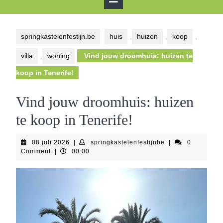
Button
springkastelenfestijn.be
huis
,
huizen
,
koop
,
villa
,
woning
Vind jouw droomhuis: huizen te
koop in Tenerife!
Vind jouw droomhuis: huizen
te koop in Tenerife!
08
springkastelenfest
08 juli 2026
|
springkastelenfestijnbe
|
0
juli
Comment
|
00:00
2026