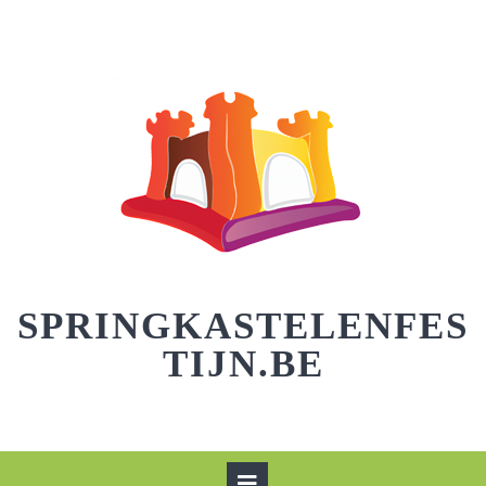
Skip
to
content
SPRINGKASTELENFES
TIJN.BE
Open