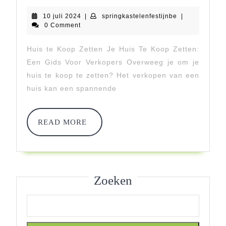
Voor
10
springkastelenf
10 juli 2024
|
springkastelenfestijnbe
|
Het
juli
0 Comment
2024
Succesvol
Huis te Koop Zetten Je Huis Te Koop Zetten:
Huis
Een Gids Voor Verkopers Overweeg je om je
Te
huis te koop te zetten? Het verkopen van een
huis kan een spannende
Koop
Zetten
READ
READ MORE
MORE
Zoeken