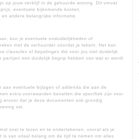
n op jouw verblijf in de gehuurde woning. Dit omvat
rprijs, eventuele bijkomende kosten,
en andere belangrijke informatie.
an, kun je eventuele onduidelijkheden of
preken met de verhuurder voordat je tekent. Het kan
e clausules of bepalingen die voor jou niet duidelijk
e partijen een duidelijk begrip hebben van wat er wordt
n aan eventuele bijlagen of addenda die aan de
en extra voorwaarden bevatten die specifiek zijn voor
g ervoor dat je deze documenten ook grondig
kening zet.
mst snel te lezen en te ondertekenen, vooral als je
 is van vitaal belang om de tijd te nemen om alles