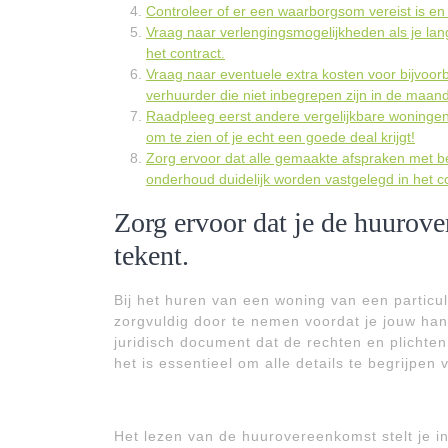
Controleer of er een waarborgsom vereist is en
Vraag naar verlengingsmogelijkheden als je lang
het contract.
Vraag naar eventuele extra kosten voor bijvoorbe
verhuurder die niet inbegrepen zijn in de maande
Raadpleeg eerst andere vergelijkbare woningen v
om te zien of je echt een goede deal krijgt!
Zorg ervoor dat alle gemaakte afspraken met 
onderhoud duidelijk worden vastgelegd in het co
Zorg ervoor dat je de huurove
tekent.
Bij het huren van een woning van een particu
zorgvuldig door te nemen voordat je jouw ha
juridisch document dat de rechten en plichten
het is essentieel om alle details te begrijpen
Het lezen van de huurovereenkomst stelt je in