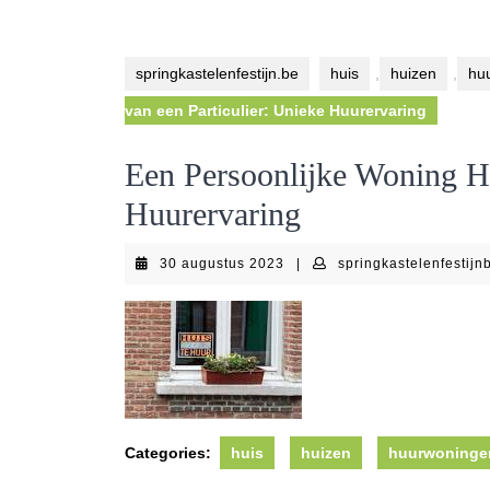
springkastelenfestijn.be
huis
,
huizen
,
hu
van een Particulier: Unieke Huurervaring
Een Persoonlijke Woning Hu
Huurervaring
30
30 augustus 2023
|
springkastelenfestijn
augustus
2023
Categories:
huis
huizen
huurwoninge