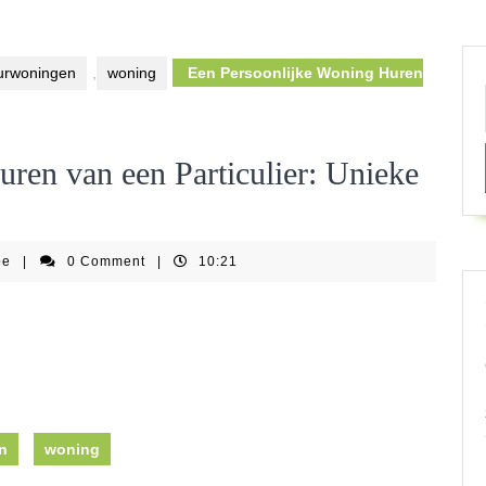
urwoningen
,
woning
Een Persoonlijke Woning Huren
ren van een Particulier: Unieke
springkastelenfestijnbe
be
|
0 Comment
|
10:21
n
woning