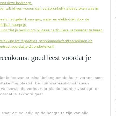
 wat deze bedraagt.
er wilt blijven wonen dan oorspronkelijk afgesproken was in
eld het gebruik van gas, water en elektriciteit door de
lijkse huurprijs.
oordat je besluit om bij deze particuliere verhuurder te huren
betrekking tot reparaties, schoonmaakwerkzaamheden en
ntract voordat je dit ondertekent!
reenkomst goed leest voordat je
lier is het van cruciaal belang om de huurovereenkomst
ndtekening plaatst. De huurovereenkomst is een
 van zowel de verhuurder als de huurder vastlegt, en
 voordat je akkoord gaat.
 staat om volledig op de hoogte te zijn van alle