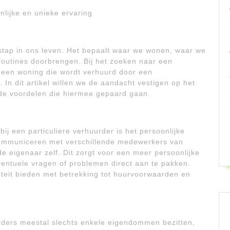
nlijke en unieke ervaring
stap in ons leven. Het bepaalt waar we wonen, waar we
routines doorbrengen. Bij het zoeken naar een
een woning die wordt verhuurd door een
. In dit artikel willen we de aandacht vestigen op het
 de voordelen die hiermee gepaard gaan.
ij een particuliere verhuurder is het persoonlijke
e communiceren met verschillende medewerkers van
de eigenaar zelf. Dit zorgt voor een meer persoonlijke
entuele vragen of problemen direct aan te pakken.
iteit bieden met betrekking tot huurvoorwaarden en
urders meestal slechts enkele eigendommen bezitten,