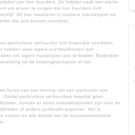
esteden aan hun huurders. Ze hebben vaak een sterke
rd om ervoor te zorgen dat hun huurders zich
rblijf. Dit kan resulteren in snellere reactietijden op
eften die zich kunnen voordoen.
en particuliere verhuurder ook financiële voordelen
ers hebben vaak lagere overheadkosten dan
ebben om lagere huurprijzen aan te bieden. Bovendien
betrekking tot de betalingstermijnen of het
 het huren van een woning van een particulier ook
. Omdat particuliere verhuurders meestal geen
dbeheer, kunnen er soms onduidelijkheden zijn over de
kheden of andere juridische aspecten. Het is
 te voeren en alle details van de huurovereenkomst
at.