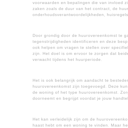
voorwaarden en bepalingen die van invloed zij
zaken zoals de duur van het contract, de huu
onderhoudsverantwoordelijkheden, huisregels 
Door grondig door de huurovereenkomst te ga
tegenstrijdigheden identificeren en deze bes
ook helpen om vragen te stellen over specifiek
zijn. Het doel is om ervoor te zorgen dat beid
verwacht tijdens het huurperiode.
Het is ook belangrijk om aandacht te bestede
huurovereenkomst zijn toegevoegd. Deze kunn
de woning of het type huurovereenkomst. Zor
doorneemt en begrijpt voordat je jouw handte
Het kan verleidelijk zijn om de huurovereenko
haast hebt om een woning te vinden. Maar het