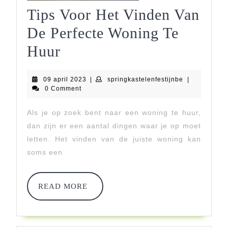
Tips Voor Het Vinden Van
De Perfecte Woning Te
Tips
Huur
Voor
09
springkastele
09 april 2023
|
springkastelenfestijnbe
|
Het
april
0 Comment
2023
Vinden
Als je op zoek bent naar een woning te huur,
Van
dan zijn er een aantal dingen waar je op moet
De
letten. Het vinden van de juiste woning kan
soms een
Perfecte
Woning
READ
READ MORE
Te
MORE
Huur