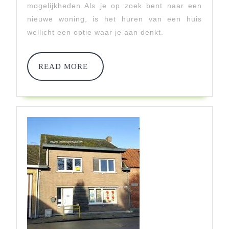
Jouw
mogelijkheden Als je op zoek bent naar een
Ideale
nieuwe woning, is het huren van een huis
wellicht een optie waar je aan denkt.
Woning
Met
READ
READ MORE
Deze
MORE
Handige
Tips