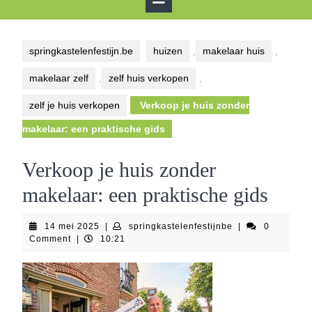
Button
springkastelenfestijn.be
huizen
,
makelaar huis
,
makelaar zelf
,
zelf huis verkopen
,
zelf je huis verkopen
Verkoop je huis zonder
makelaar: een praktische gids
Verkoop je huis zonder
makelaar: een praktische gids
14
springkastelenfes
14 mei 2025
|
springkastelenfestijnbe
|
0
mei
Comment
|
10:21
2025