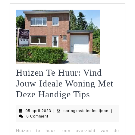
Huizen Te Huur: Vind
Jouw Ideale Woning Met
Huizen
Deze Handige Tips
Te
05
springkastele
05 april 2023
|
springkastelenfestijnbe
|
Huur:
april
0 Comment
2023
Vind
Huizen te huur: een overzicht van de