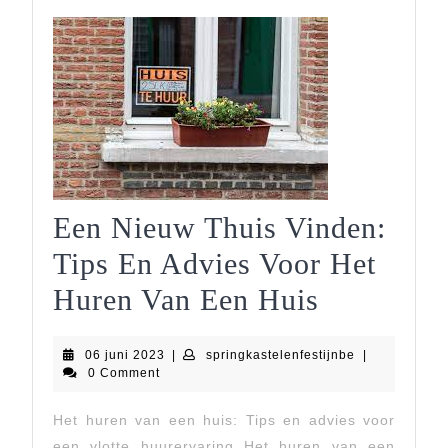
Een Nieuw Thuis Vinden:
Tips En Advies Voor Het
Een
Huren Van Een Huis
Nieuw
06
springkastelen
06 juni 2023
|
springkastelenfestijnbe
|
Thuis
juni
0 Comment
2023
Vinden:
Het huren van een huis: Tips en advies voor
Tips
een vlotte huurervaring Het huren van een