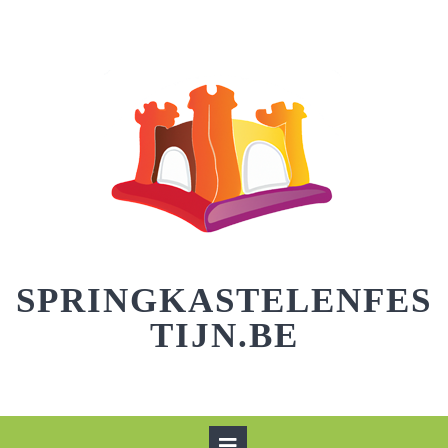
Skip
to
content
SPRINGKASTELENFES
TIJN.BE
Open