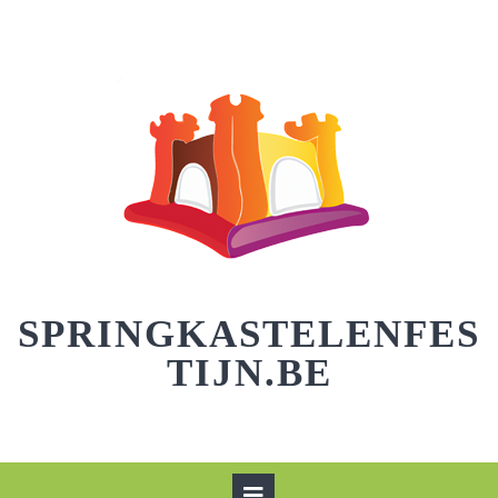
Skip
to
content
SPRINGKASTELENFES
TIJN.BE
Open