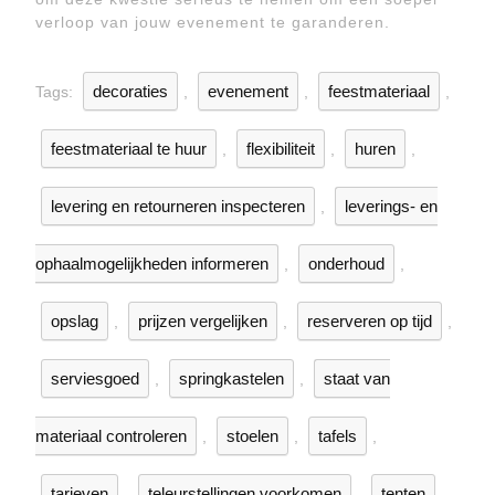
verloop van jouw evenement te garanderen.
decoraties
evenement
feestmateriaal
Tags:
,
,
,
feestmateriaal te huur
flexibiliteit
huren
,
,
,
levering en retourneren inspecteren
leverings- en
,
ophaalmogelijkheden informeren
onderhoud
,
,
opslag
prijzen vergelijken
reserveren op tijd
,
,
,
serviesgoed
springkastelen
staat van
,
,
materiaal controleren
stoelen
tafels
,
,
,
tarieven
teleurstellingen voorkomen
tenten
,
,
,