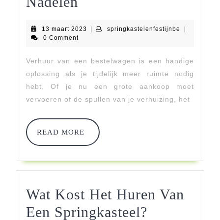
Verhuur
Nadelen
Bestelwagens:
13
springkastel
13 maart 2023
|
springkastelenfestijnbe
|
De
maart
0 Comment
2023
8
Verhuur van een bestelwagen is een handige
Voordelen
oplossing als je tijdelijk meer ruimte nodig
En
hebt. Of je nu een grote aankoop moet
vervoeren of de spullen van je verhuizing, het
3
Nadelen
READ
READ MORE
MORE
Wat Kost Het Huren Van
Wat
Een Springkasteel?