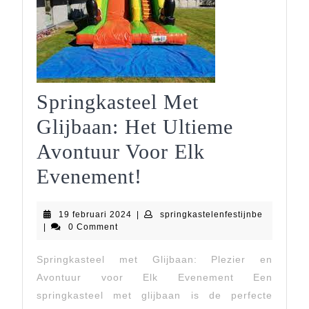
Springkasteel Met
Glijbaan: Het Ultieme
Avontuur Voor Elk
Springkasteel
Evenement!
Met
19
springkast
19 februari 2024
|
springkastelenfestijnbe
Glijbaan:
februari
|
0 Comment
2024
Het
Springkasteel met Glijbaan: Plezier en
Ultieme
Avontuur voor Elk Evenement Een
Avontuur
springkasteel met glijbaan is de perfecte