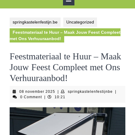
Button
springkastelenfestijn.be
Uncategorized
Feestmateriaal te Huur – Maak Jouw Feest Compleet
met Ons Verhuuraanbod!
Feestmateriaal te Huur – Maak
Jouw Feest Compleet met Ons
Verhuuraanbod!
08
springkaste
08 november 2025
|
springkastelenfestijnbe
|
november
0 Comment
|
10:21
2025