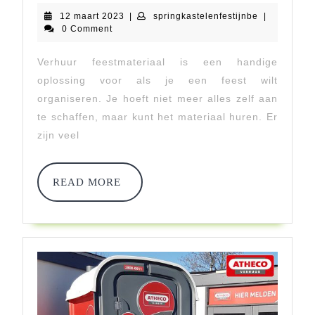
Over
12
springkastel
12 maart 2023
|
springkastelenfestijnbe
|
Het
maart
0 Comment
2023
Verhuren
Verhuur feestmateriaal is een handige
Van
oplossing voor als je een feest wilt
Feestmateriaal:
organiseren. Je hoeft niet meer alles zelf aan
te schaffen, maar kunt het materiaal huren. Er
Alles
zijn veel
Wat
U
READ
READ MORE
MORE
Moet
Weten!