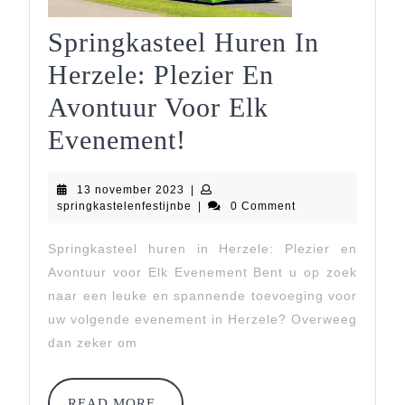
Springkasteel Huren In
Herzele: Plezier En
Avontuur Voor Elk
Springkasteel
Evenement!
Huren
13
13 november 2023
|
In
november
springkastelenfestijnbe
springkastelenfestijnbe
|
0 Comment
2023
Herzele:
Springkasteel huren in Herzele: Plezier en
Plezier
Avontuur voor Elk Evenement Bent u op zoek
En
naar een leuke en spannende toevoeging voor
uw volgende evenement in Herzele? Overweeg
Avontuur
dan zeker om
Voor
Elk
READ
READ MORE