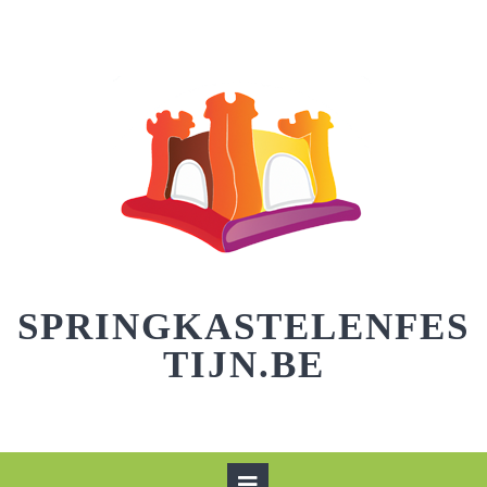
Skip
to
content
SPRINGKASTELENFES
TIJN.BE
Open