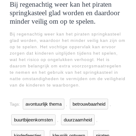
Bij regenachtig weer kan het piraten
springkasteel glad worden en daardoor
minder veilig om op te spelen.
Bij regenachtig weer kan het piraten springkasteel
glad worden, waardoor het minder veilig kan zijn om
op te spelen. Het vochtige oppervlak kan ervoor
zorgen dat kinderen uitglijden tijdens het spelen,
wat het risico op ongelukken verhoogt. Het is
daarom belangrijk om extra voorzorgsmaatregelen
te nemen en het gebruik van het springkasteel in
natte omstandigheden te vermijden om de veiligheid
van de kinderen te waarborgen.
avontuurlijk thema
betrouwbaarheid
Tags:
,
,
buurtbijeenkomsten
duurzaamheid
,
,
kinderfeestjes
kleurrijk ontwerp
piraten
,
,