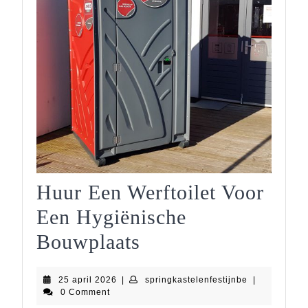
Huur Een Werftoilet Voor
Een Hygiënische
Huur
Bouwplaats
Een
25
springkastele
25 april 2026
|
springkastelenfestijnbe
|
Werftoilet
april
0 Comment
2026