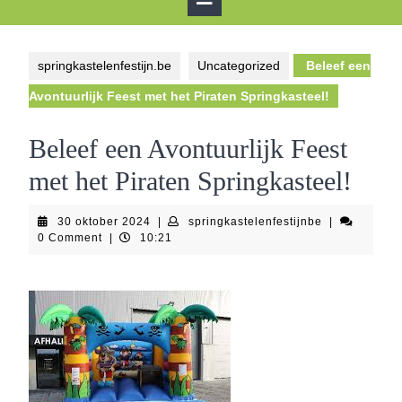
Button
springkastelenfestijn.be
Uncategorized
Beleef een
Avontuurlijk Feest met het Piraten Springkasteel!
Beleef een Avontuurlijk Feest
met het Piraten Springkasteel!
30
springkastele
30 oktober 2024
|
springkastelenfestijnbe
|
oktober
0 Comment
|
10:21
2024