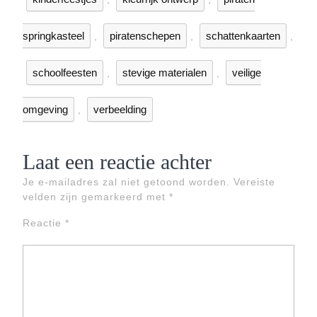
springkasteel
piratenschepen
schattenkaarten
,
,
,
schoolfeesten
stevige materialen
veilige
,
,
omgeving
verbeelding
,
Laat een reactie achter
Je e-mailadres zal niet getoond worden.
Vereiste
velden zijn gemarkeerd met
*
Reactie
*