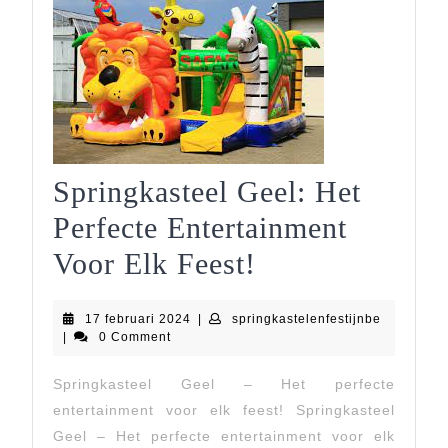
Springkasteel Geel: Het
Perfecte Entertainment
Springkasteel
Voor Elk Feest!
Geel:
17
springkast
17 februari 2024
|
springkastelenfestijnbe
Het
februari
|
0 Comment
2024
Perfecte
Springkasteel Geel – Het perfecte
Entertainment
entertainment voor elk feest! Springkasteel
Voor
Geel – Het perfecte entertainment voor elk