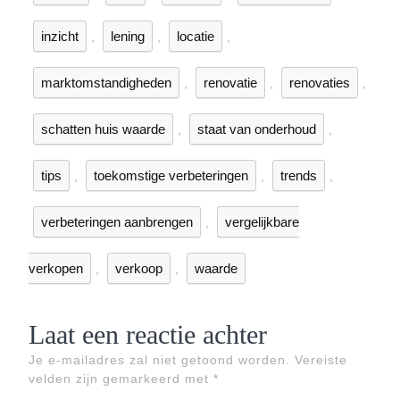
inzicht
lening
locatie
,
,
,
marktomstandigheden
renovatie
renovaties
,
,
,
schatten huis waarde
staat van onderhoud
,
,
tips
toekomstige verbeteringen
trends
,
,
,
verbeteringen aanbrengen
vergelijkbare
,
verkopen
verkoop
waarde
,
,
Laat een reactie achter
Je e-mailadres zal niet getoond worden.
Vereiste
velden zijn gemarkeerd met
*