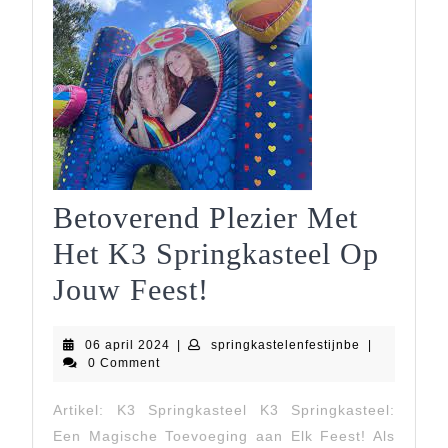
Betoverend Plezier Met
Het K3 Springkasteel Op
Betoverend
Jouw Feest!
Plezier
06
springkastele
06 april 2024
|
springkastelenfestijnbe
|
Met
april
0 Comment
2024
Het
Artikel: K3 Springkasteel K3 Springkasteel:
K3
Een Magische Toevoeging aan Elk Feest! Als