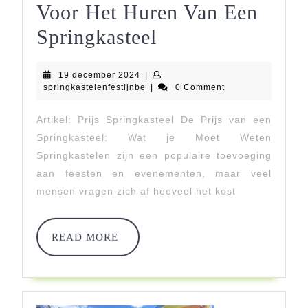
Voor Het Huren Van Een
Vind
Springkasteel
De
19
19 december 2024
|
Perfecte
december
springkastelenfestijnbe
springkastelenfestijnbe
|
0 Comment
2024
Prijs
Artikel: Prijs Springkasteel De Prijs van een
Voor
Springkasteel: Wat je Moet Weten
Het
Springkastelen zijn een populaire toevoeging
aan feesten en evenementen, maar veel
Huren
mensen vragen zich af hoeveel het kost
Van
Een
READ
READ MORE
MORE
Springkasteel