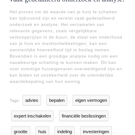
Het proces om de waarde van je huis te schatten
kan tijdrovend zijn en vereist vaak gedetailleerd
onderzoek en analyse. Het verzamelen van
relevante gegevens, zoals vergelijkbare
verkoopprijzen in de buurt, de staat van onderhoud
van je huis en marktontwikkelingen, kan een
aanzienlijke hoeveelheid tijd in beslag nemen.
Bovendien is een grondige analyse nodig om een
nauwkeurige schatting te kunnen maken. Dit kan
voor sommige huiseigenaren overweldigend zijn en
kan leiden tot onzekerheid over de uiteindelijke
waardebepaling van hun woning.
advies
bepalen
eigen vermogen
Tags:
,
,
,
expert inschakelen
financiële beslissingen
,
,
grootte
huis
indeling
investeringen
,
,
,
,