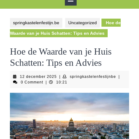
Button
springkastelenfestijn.be
Uncategorized
Hoe de
Waarde van je Huis Schatten: Tips en Advies
Hoe de Waarde van je Huis
Schatten: Tips en Advies
12
springkaste
12 december 2025
|
springkastelenfestijnbe
|
december
0 Comment
|
10:21
2025