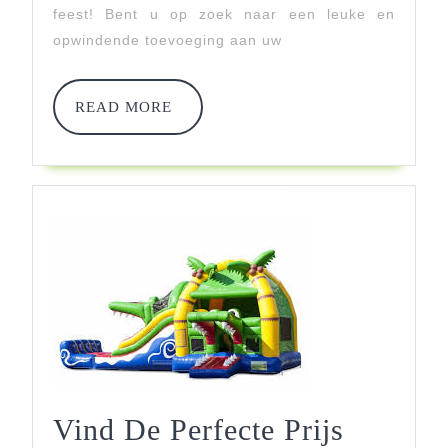
feest! Bent u op zoek naar een leuke en
Elk
opwindende toevoeging aan uw
Feest!
READ
READ MORE
MORE
Vind De Perfecte Prijs