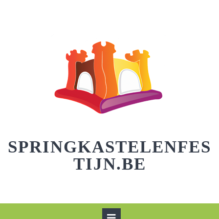
Skip
to
content
SPRINGKASTELENFES
TIJN.BE
Open