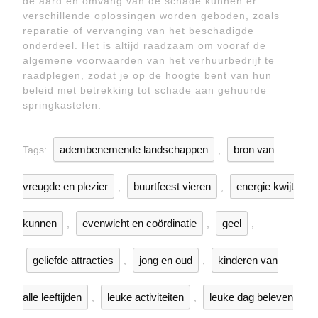
de aard en omvang van de schade kunnen er
verschillende oplossingen worden geboden, zoals
reparatie of vervanging van het beschadigde
onderdeel. Het is altijd raadzaam om vooraf de
algemene voorwaarden van het verhuurbedrijf te
raadplegen, zodat je op de hoogte bent van hun
beleid met betrekking tot schade aan gehuurde
springkastelen.
adembenemende landschappen
bron van
Tags:
,
vreugde en plezier
buurtfeest vieren
energie kwijt
,
,
kunnen
evenwicht en coördinatie
geel
,
,
,
geliefde attracties
jong en oud
kinderen van
,
,
alle leeftijden
leuke activiteiten
leuke dag beleven
,
,