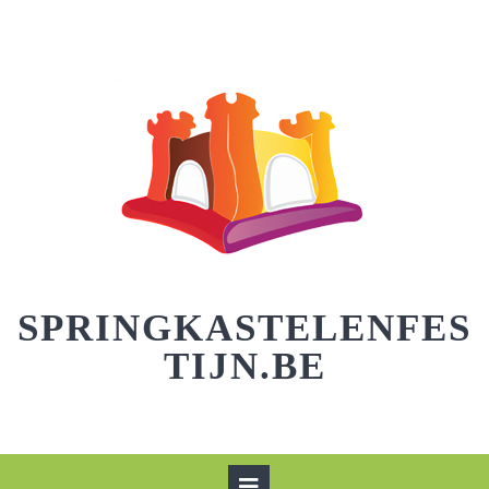
Skip
to
content
SPRINGKASTELENFES
TIJN.BE
Open