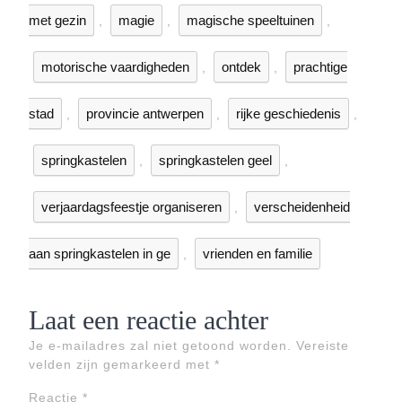
met gezin
magie
magische speeltuinen
,
,
,
motorische vaardigheden
ontdek
prachtige
,
,
stad
provincie antwerpen
rijke geschiedenis
,
,
,
springkastelen
springkastelen geel
,
,
verjaardagsfeestje organiseren
verscheidenheid
,
aan springkastelen in ge
vrienden en familie
,
Laat een reactie achter
Je e-mailadres zal niet getoond worden.
Vereiste
velden zijn gemarkeerd met
*
Reactie
*