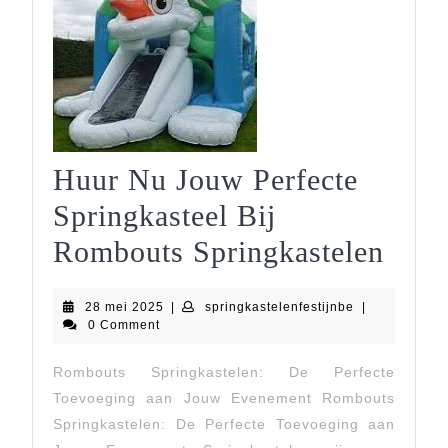
Huur Nu Jouw Perfecte
Springkasteel Bij
Huu
Rombouts Springkastelen
Nu
28
springkastelen
28 mei 2025
|
springkastelenfestijnbe
|
Jou
mei
0 Comment
2025
Perf
Rombouts Springkastelen: De Perfecte
Spri
Toevoeging aan Jouw Evenement Rombouts
Bij
Springkastelen: De Perfecte Toevoeging aan