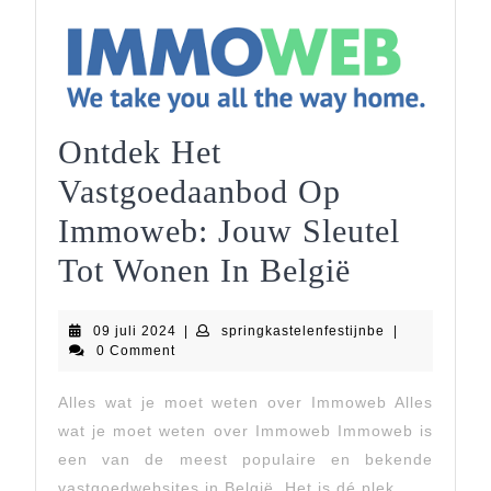
Ontdek Het
Vastgoedaanbod Op
Immoweb: Jouw Sleutel
Ontdek
Tot Wonen In België
Het
09
springkastelenf
09 juli 2024
|
springkastelenfestijnbe
|
Vastgoed
juli
0 Comment
2024
Op
Alles wat je moet weten over Immoweb Alles
Immoweb
wat je moet weten over Immoweb Immoweb is
Jouw
een van de meest populaire en bekende
vastgoedwebsites in België. Het is dé plek