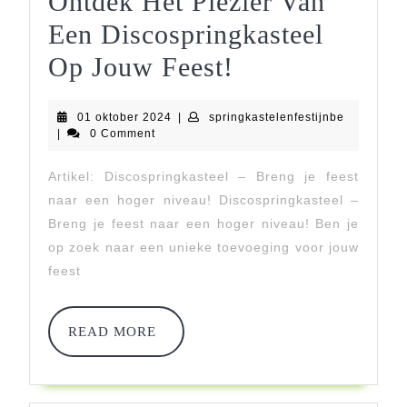
Ontdek Het Plezier Van
Een Discospringkasteel
Ontdek
Op Jouw Feest!
Het
01
springkast
01 oktober 2024
|
springkastelenfestijnbe
Plezier
oktober
|
0 Comment
2024
Van
Artikel: Discospringkasteel – Breng je feest
Een
naar een hoger niveau! Discospringkasteel –
Discospringkas
Breng je feest naar een hoger niveau! Ben je
op zoek naar een unieke toevoeging voor jouw
Op
feest
Jouw
Feest!
READ
READ MORE
MORE