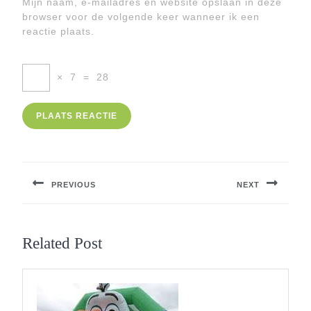
Mijn naam, e-mailadres en website opslaan in deze
browser voor de volgende keer wanneer ik een
reactie plaats.
×
7
=
28
Berichtnavigatie
PREVIOUS
NEXT
Previous
Next
post:
post:
Related Post