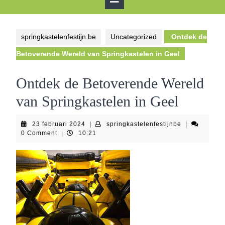
Button
springkastelenfestijn.be
Uncategorized
Ontdek de
Betoverende Wereld van Springkastelen in Geel
Ontdek de Betoverende Wereld
van Springkastelen in Geel
23
springkastele
23 februari 2024
|
springkastelenfestijnbe
|
februari
0 Comment
|
10:21
2024