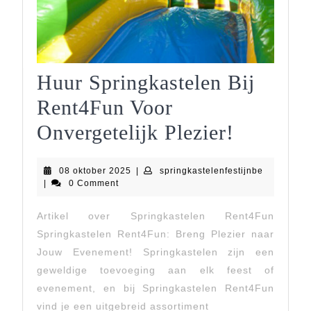
Huur Springkastelen Bij
Rent4Fun Voor
Huur
Onvergetelijk Plezier!
Springka
08
springkast
08 oktober 2025
|
springkastelenfestijnbe
Bij
oktober
|
0 Comment
2025
Rent4Fu
Artikel over Springkastelen Rent4Fun
Voor
Springkastelen Rent4Fun: Breng Plezier naar
Onverget
Jouw Evenement! Springkastelen zijn een
geweldige toevoeging aan elk feest of
Plezier!
evenement, en bij Springkastelen Rent4Fun
vind je een uitgebreid assortiment