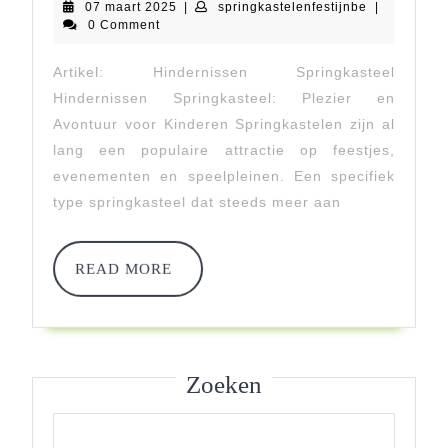
07
springkastel
07 maart 2025
|
springkastelenfestijnbe
|
Het
maart
0 Comment
2025
Hindern
Artikel: Hindernissen Springkasteel
Springka
Hindernissen Springkasteel: Plezier en
Voor
Avontuur voor Kinderen Springkastelen zijn al
lang een populaire attractie op feestjes,
Urenlan
evenementen en speelpleinen. Een specifiek
Speelple
type springkasteel dat steeds meer aan
READ
READ MORE
MORE
Zoeken