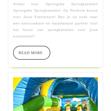
Van
Artikel over Sprongske Springkastelen
Sprong
Sprongske Springkastelen: De Perfecte Keuze
Spring
voor Jouw Evenement! Ben je op zoek naar
een betrouwbare en kwalitatieve partner voor
Voor
het huren van springkastelen voor jouw
Jouw
evenement?
Evenem
READ
READ MORE
MORE