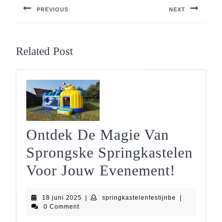
PREVIOUS
NEXT
Previous
Next
post:
post:
Related Post
Ontdek De Magie Van
Sprongske Springkastelen
Ontdek
Voor Jouw Evenement!
De
18
springkastelen
18 juni 2025
|
springkastelenfestijnbe
|
Magie
juni
0 Comment
2025