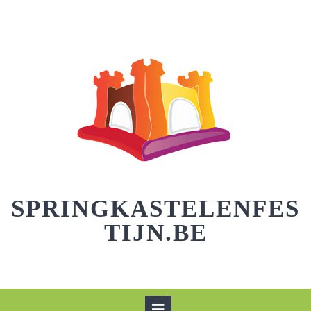
Skip
to
content
SPRINGKASTELENFES
TIJN.BE
Open