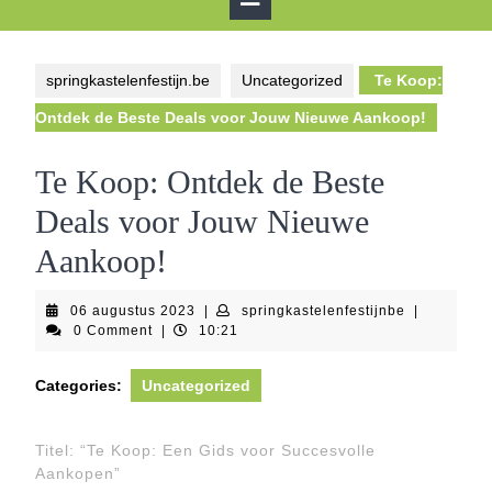
Button
springkastelenfestijn.be
Uncategorized
Te Koop:
Ontdek de Beste Deals voor Jouw Nieuwe Aankoop!
Te Koop: Ontdek de Beste
Deals voor Jouw Nieuwe
Aankoop!
06
springkastel
06 augustus 2023
|
springkastelenfestijnbe
|
augustus
0 Comment
|
10:21
2023
Categories:
Uncategorized
Titel: “Te Koop: Een Gids voor Succesvolle
Aankopen”