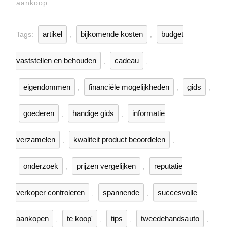
aankoop.
artikel
bijkomende kosten
budget
Tags:
,
,
vaststellen en behouden
cadeau
,
,
eigendommen
financiële mogelijkheden
gids
,
,
,
goederen
handige gids
informatie
,
,
verzamelen
kwaliteit product beoordelen
,
,
onderzoek
prijzen vergelijken
reputatie
,
,
verkoper controleren
spannende
succesvolle
,
,
aankopen
te koop'
tips
tweedehandsauto
,
,
,
,