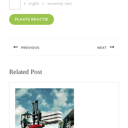
×
eight
=
seventy two
Berichtnavigatie
PREVIOUS
NEXT
Previous
Next
post:
post:
Related Post