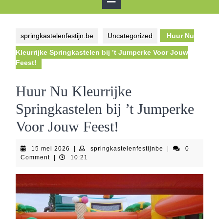
Button
springkastelenfestijn.be
Uncategorized
Huur Nu
Kleurrijke Springkastelen bij ’t Jumperke Voor Jouw
Feest!
Huur Nu Kleurrijke
Springkastelen bij ’t Jumperke
Voor Jouw Feest!
15
springkastelenfes
15 mei 2026
|
springkastelenfestijnbe
|
0
mei
Comment
|
10:21
2026