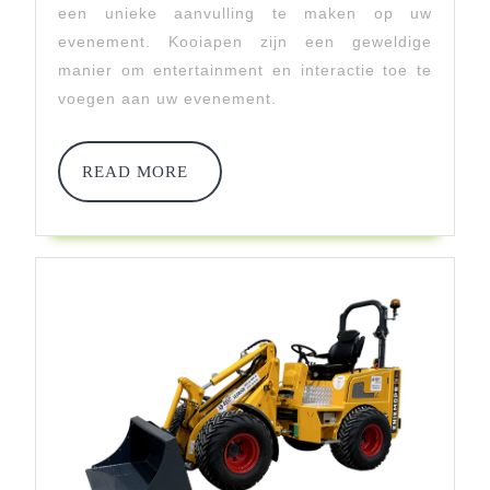
Een
een unieke aanvulling te maken op uw
Kooiaap
evenement. Kooiapen zijn een geweldige
manier om entertainment en interactie toe te
Heeft
voegen aan uw evenement.
Zowel
Voordelen
READ
READ MORE
MORE
Als
Nadelen.
Het
Is
Belangrijk
Dat
U
Deze