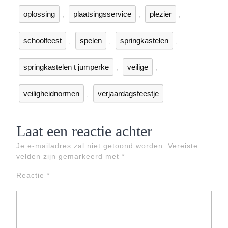
oplossing
plaatsingsservice
plezier
,
,
,
schoolfeest
spelen
springkastelen
,
,
,
springkastelen t jumperke
veilige
,
,
veiligheidnormen
verjaardagsfeestje
,
Laat een reactie achter
Je e-mailadres zal niet getoond worden.
Vereiste
velden zijn gemarkeerd met
*
Reactie
*