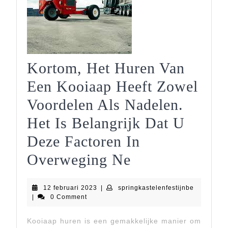
Kortom, Het Huren Van
Een Kooiaap Heeft Zowel
Voordelen Als Nadelen.
Het Is Belangrijk Dat U
Deze Factoren In
Kortom,
Overweging Ne
Het
12
springkast
12 februari 2023
|
springkastelenfestijnbe
Huren
februari
|
0 Comment
2023
Van
Kooiaap huren is een gemakkelijke manier om