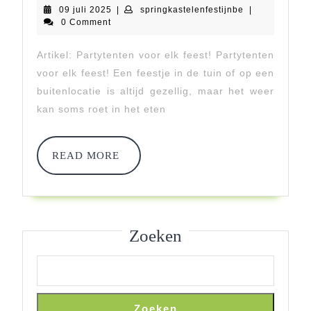
09
springkastelenf
09 juli 2025
|
springkastelenfestijnbe
|
Perfecte
juli
0 Comment
2025
Partytent
Artikel: Partytenten voor elk feest! Partytenten
Voor
voor elk feest! Een feestje in de tuin of op een
Jouw
buitenlocatie is altijd gezellig, maar het weer
kan soms roet in het eten
Feest!
READ
READ MORE
MORE
Zoeken
Zoeken